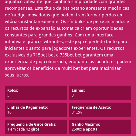
aquático cativante que combina simplicidade com grandes
recompensas. Este título da bet betano apresenta mecânicas
de 'nudge' inovadoras que podem transformar perdas em
vitórias instantaneamente. Os símbolos de peixe animados e
os recursos de expansão automática criam oportunidades
constantes para grandes ganhos. Com uma interface
intuitiva e gráficos vibrantes, este jogo é perfeito tanto para
iniciantes quanto para jogadores experientes. Os recursos
exclusivos da 715bet bet e 735bet bet garantem uma
experiência de jogo otimizada, enquanto os jogadores podem
aproveitar os benefícios da multi bet bet para maximizar
seus lucros.
Rolos:
Linhas:
5
3
Linhas de Pagamento:
Frequência de Acerto:
10
31.2%
Frequência de Giros Grátis:
Ganho Máximo:
1 em cada 42 giros
2500x a aposta